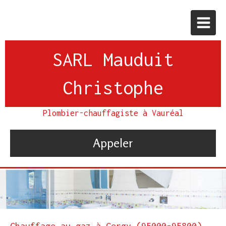
SARL Mauduit
Christophe
Plombier-chauffagiste à Vauréal
Appeler
Chauffage au gaz à Cergy (95000-95800)