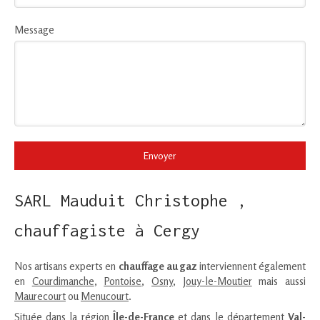
Message
Envoyer
SARL Mauduit Christophe ,
chauffagiste à Cergy
Nos artisans experts en
chauffage au gaz
interviennent également
en
Courdimanche
,
Pontoise
,
Osny
,
Jouy-le-Moutier
mais aussi
Maurecourt
ou
Menucourt
.
Située dans la région
Île-de-France
et dans le département
Val-