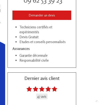
09 62 53 39 23
c
l
Demander un devis
e
Techniciens certifiés et
expérimentés
Devis Gratuit
Etudes et conseils personnalisés
Assurances
Garantie décennale
Responsabilité civile
Dernier avis client
47 avis