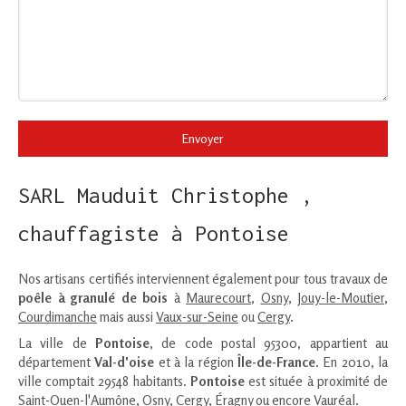
Envoyer
SARL Mauduit Christophe ,
chauffagiste à Pontoise
Nos artisans certifiés interviennent également pour tous travaux de
poêle à granulé de bois
à
Maurecourt
,
Osny
,
Jouy-le-Moutier
,
Courdimanche
mais aussi
Vaux-sur-Seine
ou
Cergy
.
La ville de
Pontoise
, de code postal 95300, appartient au
département
Val-d'oise
et à la région
Île-de-France
. En 2010, la
ville comptait 29548 habitants.
Pontoise
est située à proximité de
Saint-Ouen-l'Aumône, Osny, Cergy, Éragny ou encore Vauréal.