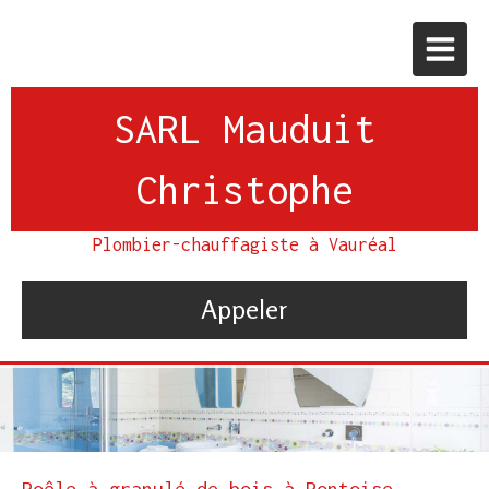
SARL Mauduit
Christophe
Plombier-chauffagiste à Vauréal
Appeler
Poêle à granulé de bois à Pontoise